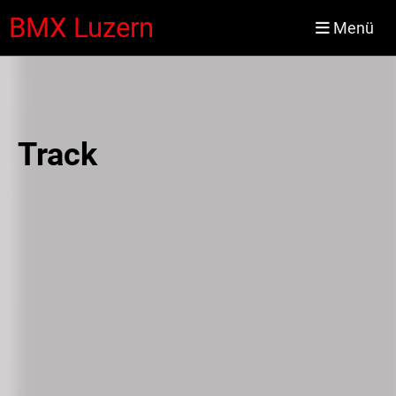
BMX Luzern
Menü
Track