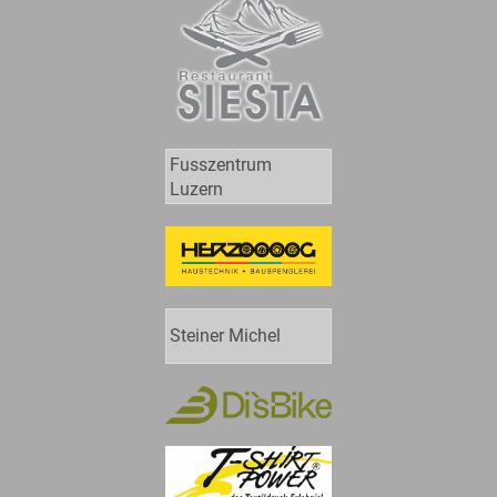
Fusszentrum
Luzern
Steiner Michel