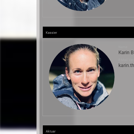
Kassier
Name
Karin B
E-Mail Ver
karin.
Aktuar