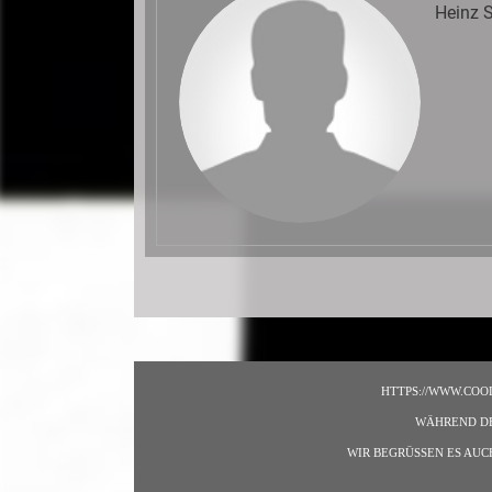
Heinz S
HTTPS://WWW.COO
WÄHREND DEN
WIR BEGRÜSSEN ES AUC