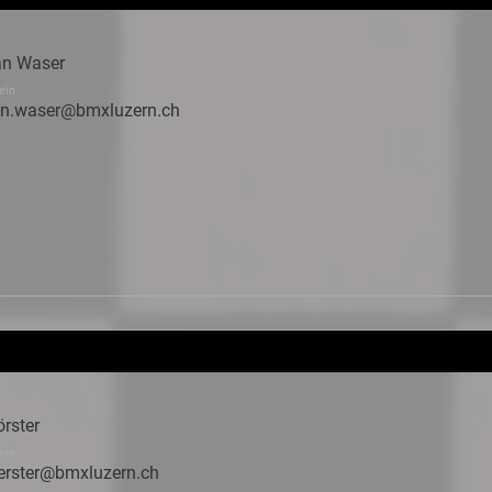
an Waser
ein
ian.waser@bmxluzern.ch
rster
ein
oerster@bmxluzern.ch