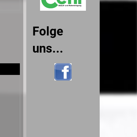
Folge
uns...