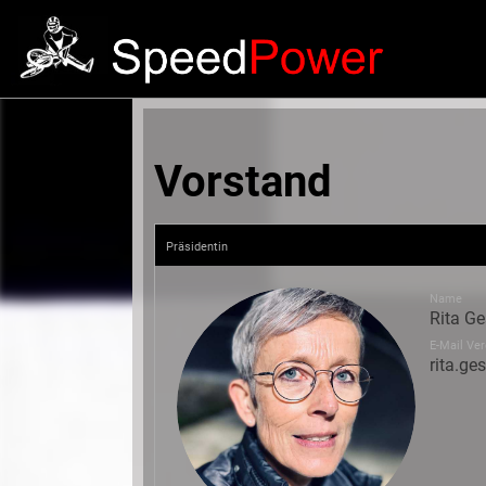
Vorstand
Präsidentin
Name
Rita Ge
E-Mail Ver
rita.g