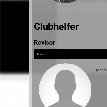
Clubhelfer
Revisor
Revisor
Name
Donatel