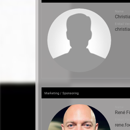
Name
Christi
E-Mail Ver
christ
Marketing / Sponsoring
Name
René Fö
E-Mail Ver
rene.f