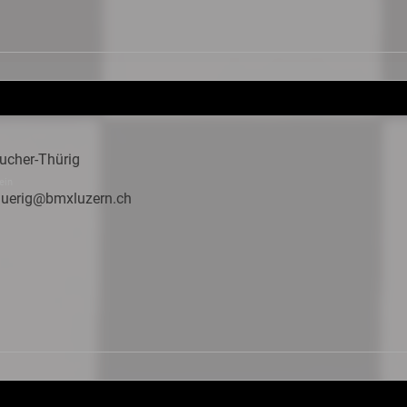
ucher-Thürig
ein
thuerig@bmxluzern.ch