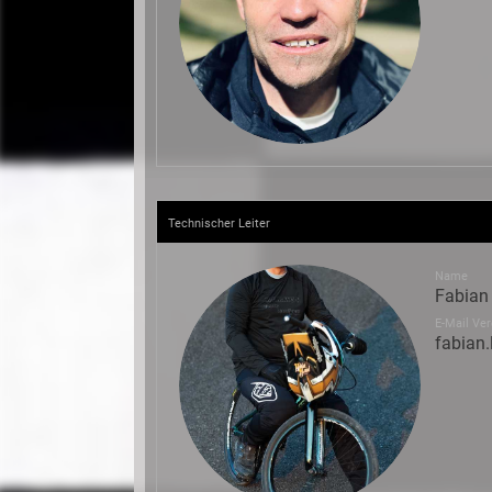
Technischer Leiter
Name
Fabian
E-Mail Ver
fabian