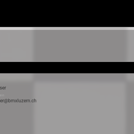
ser
ein
eser@bmxluzern.ch