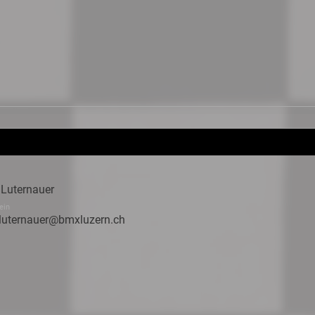
 Luternauer
ein
.luternauer@bmxluzern.ch