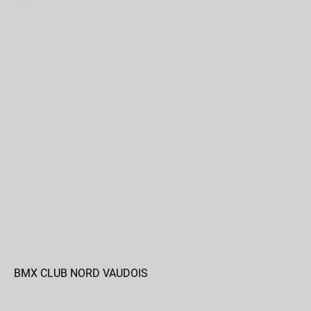
BMX CLUB NORD VAUDOIS