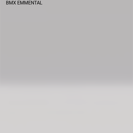
BMX EMMENTAL