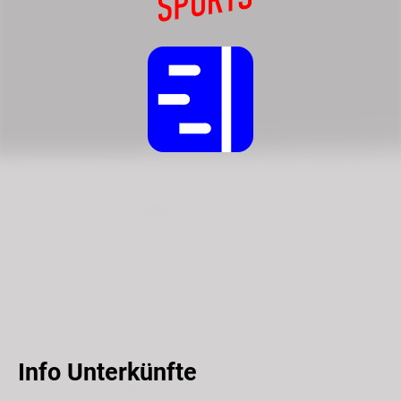
Info Unterkünfte