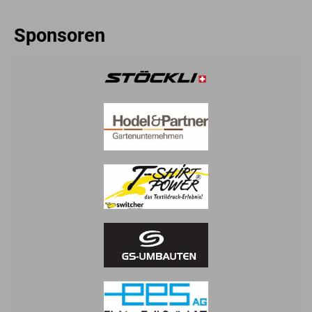
Sponsoren