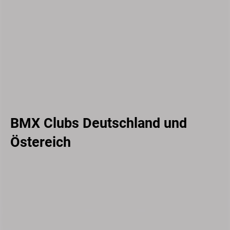
BMX Clubs Deutschland und
Östereich