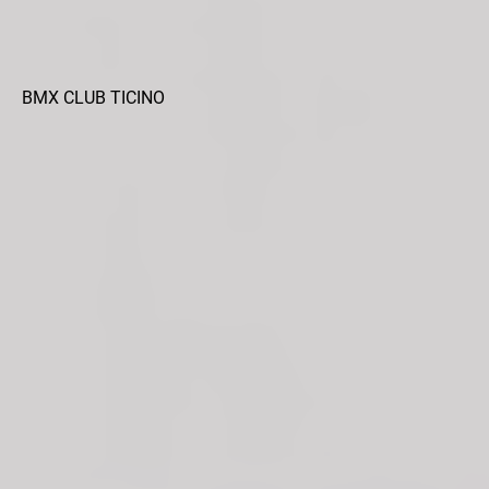
BMX CLUB TICINO